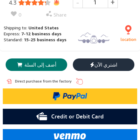
-
+
4.3
0
Share
Shipping to:
United States
Express:
7-12 business days
location
Standard:
15-25 business days
اشتري الآن
أضف إلى السلة
Direct purchase from the factory
Credit or Debit Card