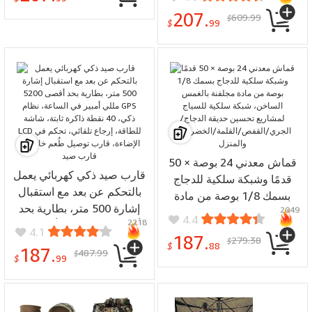
المواقع العالمي (GPS) الذكي
الهواء الطلق
207.
609.99
$
و4 نقاط تحديد المواقع وشاشة
$
99
LCD لعرض الطاقة وإرجاع
تلقائي والتحكم في الإضاءة
وقارب توصيل الطعم
الخارجي وقارب صيد
قماش معدني 24 بوصة × 50
قارب صيد ذكي كهربائي يعمل
قدمًا وشبكة سلكية للدجاج
بالتحكم عن بعد مع استقبال
بسمك 1/8 بوصة من مادة
إشارة 500 متر، بطارية بحد
2049
مجلفنة بالغمس الساخن،
4.4
2218
أقصى 5200 مللي أمبير في
شبكة سلكية للسياج لمشاريع
4.1
187.
279.38
الساعة، نظام GPS ذكي، 40
$
تحسين حديقة الدجاج/الجري/
$
88
187.
487.99
$
نقطة ذاكرة ثابتة، شاشة LCD
$
99
القفص/القلمة/الخضراوات
للطاقة، إرجاع تلقائي، تحكم
والمنزل
في الإضاءة، قارب توصيل
طُعم خارجي، قارب صيد