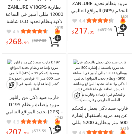
ZANLURE مزود بنظام تحديد
ZANLURE V18GPS بطارية
المواقع العالمي (GPS) للتحكم
12000 مللي أمبير في الساعة
1507
عن بُعد - 99 وضعية | تحكم
4.4
شاشة LCD ذكية بنظام تحديد
حتى 600 متر | 4 قواديس |
1618
المواقع العالمي (GPS) قارب
217.
487.99
$
4.6
حمولة 2 كجم | إضاءة ليلية
$
99
صيد بالتحكم عن بعد 500 متر
للصيد في الهواء الطلق
268.
527.03
$
نقطة ثابتة لتحديد المواقع
$
99
بنظام تحديد المواقع العالمي
(GPS) إرجاع تلقائي قارب
توصيل الطعم في الهواء
الطلق قارب صيد
قارب صيد ذكي من زانلور
D19Y مزود بإضاءة ونظام
قارب صيد ذكي يعمل بالتحكم
تحديد المواقع العالمي (GPS) -
عن بعد مزود باستقبال إشارة
1742
99 وضعية | تحكم حتى 600
4.6
500 متر وبطارية 5200 مللي
متر | 4 قواديس | حمولة 2
2436
أمبير في الساعة ونظام تحديد
207.
573.39
$
4.6
كجم | إضاءة ليلية للصيد في
$
99