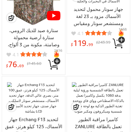
جهاز سونار محمول لتحديد
الأسماك مزود بـ 23 لغة
ومستشعر سونار ومقياس
1668
صدى وهاتف محمول وجهاز
ستارة صيد للديك الرومي،
4.1
كشف التضاريس وشاشة
ستارة أرضية محمولة
119.
243.99
$
عرض عالية الدقة للقوارب
وصامتة، مكونة من 3 ألواح،
$
99
2616
وصيد الأسماك في البحيرات
مناسبة لصيد الغزلان والبط
4.1
والجليد
والديوك الرومي
76.
145.60
$
$
69
كاميرا مراقبة الطيور
جهاز Erchang F13 لتحديد
ZANLURE تعمل بالطاقة
الأسماك، 125 كيلو هرتز، عمق