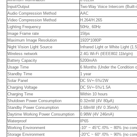
Input/Output
Two-Way Voice Intercom (Built-
Audio Compression Method
AAC
Video Compression Method
H.264/H.265
Lighting Frequency
50Hz, 60Hz
Image Frame rate
15fps
Maximum Image Resolution
1920*1080P
Night Vision Light Source
Infrared Light or White Light (1
Wireless network
2.4G Wi-Fi (IEEE802.11b/g/n)
Battery Capacity
5200mAh
Usage Time
6 Months (Under the Condition 
Standby Time
1 year
Solar Panel
DC 5V+-5%/2W
Charging Voltage
DC 5V+-5%/1.5A
Charging Time
Within 10 hours
Shutdown Power Consumption
0.32mW (4V 80μA)
Standby Power Consumption
1.68mW (4V 0.35mA)
Daytime Working Power Consumption
0.98W (4V 246mA)
Waterproof
IP65
Working Environment
-10° ~ 45°C /0% ~ 80% (no con
Storage Environment
-20°C ~ 60° /0% ~ 90% (no con