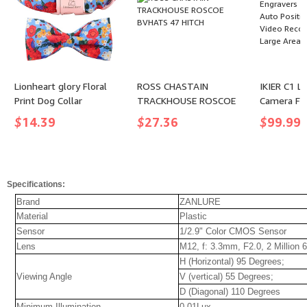
Lionheart glory Floral
ROSS CHASTAIN
IKIER C1 L
Print Dog Collar
TRACKHOUSE ROSCOE
Camera Fo
Adjustable Soft Dog
BVHATS 47 HITCH
Engravers
$
14.39
$
27.36
$
99.99
Collar with Bowtie, Girl
Precision 
Pet Collars for X-Small
Positionin
Small Medium Large
Video Reco
Dogs
a Large Ar
Specifications:
400x400
Brand
ZANLURE
Material
Plastic
Sensor
1/2.9" Color CMOS Sensor
Lens
M12, f: 3.3mm, F2.0, 2 Million 
H (Horizontal) 95 Degrees;
Viewing Angle
V (vertical) 55 Degrees;
D (Diagonal) 110 Degrees
Minimum Illumination
0.01Lux