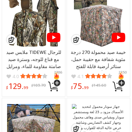
خيمة صيد محمولة 270 درجة
ملابس صيد TIDEWE للرجال
مئوية شفافة مع حقيبة حمل،
مع قناع للوجه، وسترة صيد
ستائر أرضية قابلة للفتح
صامتة مقاومة للماء، ومرايل
2786
2750
لشخصين أو ثلاثة مع باب
قابلة للتعديل، وحزام أمان
4.0
4.1
بسحاب صامت ونوافذ منزلقة،
متوافق - (المقاس: كبير جدًا)
129.
75.
183.70
145.60
$
$
خيمة صيد مرنة لصيد الغزلان
$
99
$
99
والديك الرومي