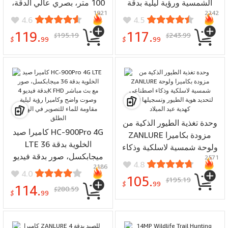
الشمسية ورؤية ليلية بدقة
100 متر، بصري عالي الدقة،
1921
2242
1080 بكسل وكاميرا تعمل
جهاز تحديد الأسماك، مستشعر
4.6
4.5
بالذكاء الاصطناعي وواي فاي
سونار لاسلكي، جهاز صدى،
119.
117.
195.19
243.99
$
$
ووحدة تغذية الطيور الذكية مع
جهاز تحديد الأسماك بشاشة
$
99
$
99
LCD
لوحة طاقة شمسية
وميكروفون ومكبر صوت
وحدة تغذية الطيور الذكية من
كاميرا صيد HC-900Pro 4G
ZANLURE مزودة بكاميرا
LTE الخلوية بدقة 36
ولوحة شمسية لاسلكية وذكاء
ميجابكسل، صور بدقة فيديو
2571
اصطناعي لتحديد هوية الطيور
4.8
2186
4K FHD مع بث مباشر وصوت
وتسجيلها تلقائيًا كهدية عيد
4.0
105.
195.19
واضح وكاميرا رؤية ليلية
$
الميلاد
$
99
114.
280.59
$
مقاومة للماء للتصوير في
$
99
الهواء الطلق