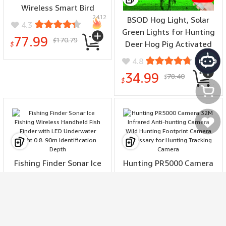
Wireless Smart Bird
2412
Feeder Camera IP65
BSOD Hog Light, Solar
4.3
Waterproof With Motion
Green Lights for Hunting
77.99
170.79
$
Sensor Bird Feeder
Deer Hog Pig Activated
$
2357
Outdoor Bird Camera
Feeder Accessories Night
4.8
Reaction Motion Lamp
34.99
78.40
$
Eq300W
$
سلتي
مفضلتي
Fishing Finder Sonar Ice
Hunting PR5000 Camera
Fishing Wireless Handheld
32M Infrared Anti-hunting
Fish Finder with LED
Camera Wild Hunting
2356
1766
Underwater Light 0.8-
Footprint Camera
3.9
4.2
90m Identification Depth
Necessary for Hunting
68.99
54.99
142.62
79.30
$
$
Tracking Camera
$
$