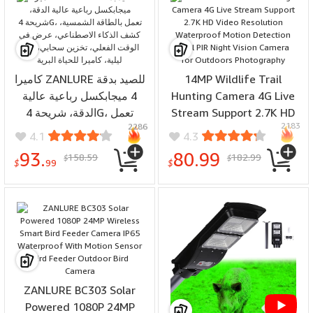
كاميرا ZANLURE للصيد بدقة
14MP Wildlife Trail
4 ميجابكسل رباعية عالية
Hunting Camera 4G Live
الدقة، شريحة 4G، تعمل
Stream Support 2.7K HD
2183
2286
بالطاقة الشمسية، كشف
Video Resolution
4.1
4.3
الذكاء الاصطناعي، عرض في
Waterproof Motion
93.
80.99
158.59
182.99
$
$
الوقت الفعلي، تخزين سحابي،
Detection Dual PIR Night
$
99
$
رؤية ليلية، كاميرا للحياة البرية
Vision Camera for
Outdoors Photography
ZANLURE BC303 Solar
Powered 1080P 24MP