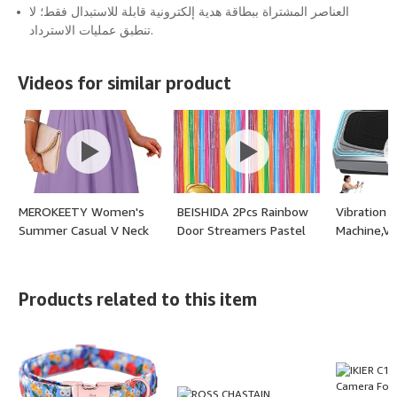
العناصر المشتراة ببطاقة هدية إلكترونية قابلة للاستبدال فقط؛ لا
تنطبق عمليات الاسترداد.
Videos for similar product
MEROKEETY Women's
BEISHIDA 2Pcs Rainbow
Vibration P
Summer Casual V Neck
Door Streamers Pastel
Machine,Vi
Ruffle Sleeve Smocked
Colors Plastics Foil
for Lympha
High Waist Midi Dress
Fringe Curtains Photo
Drainage,
with Pockets - (color:
Backdrop for Wedding
Equipment
Products related to this item
Purple, size: X-Large)
Party Birthday Stage
Weight Fat
Bridal Shower
& Shaping,
Decor(3.28 ft x 6.56 ft)
Platform M
Home & Of