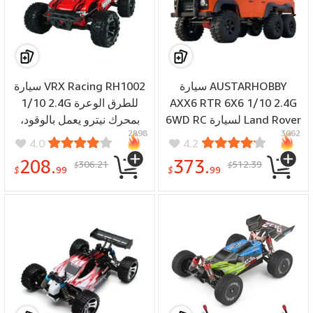
سيارة AUSTARHOBBY
سيارة VRX Racing RH1002
1/10 2.4G للطرق الوعرة
AXX6 RTR 6X6 1/10 2.4G
6WD RC لسيارة Land Rover
بمحرك نيترو يعمل بالوقود،
2898
3062
وDefender وRock Crawler
سيارة عالية السرعة بنظام
4.0
4.2
وشاحنة التسلق على الطرق
التحكم عن بعد، طراز Force
208.
373.
306.21
512.39
$
$
18
الوعرة ومصابيح LED
$
99
$
99
ومركبات التروس المعدنية
ونماذج الألعاب