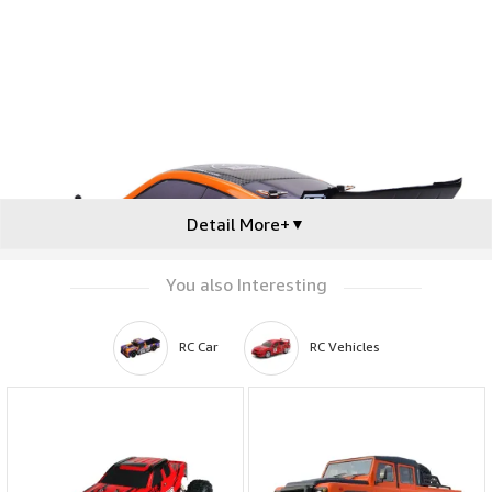
Detail More+
▼
You also Interesting
RC Car
RC Vehicles