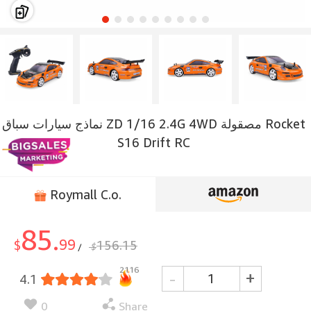
نماذج سيارات سباق ZD 1/16 2.4G 4WD مصقولة Rocket
S16 Drift RC
Roymall C.o.
85.
99
$
156.15
$
/
2116
-
+
4.1
0
Share