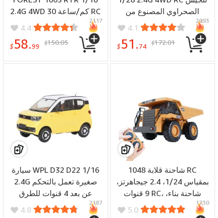
الصحراوي المصنوع من
2.4G 4WD 30 كم/ساعة RC
2117
2093
سبائك معدنية لتسلق الطرق
مزودة بضوء LED ومركبات
4.4
4.1
الوعرة
تحكم متناسبة على الطريق
58.
51.
150.05
172.01
$
$
$
99
$
74
شاحنة قلابة 1048 RC
سيارة WPL D32 D22 1/16
بمقياس 1/24، 2.4 جيجاهرتز،
2.4G صغيرة تعمل بالتحكم
9 قنوات RC، شاحنة بناء،
عن بعد 4 قنوات للطرق
2187
1730
هندسة، وقت لعب 40 دقيقة،
الوعرة عالية السرعة مزودة
4.8
5.0
مركبات مع موسيقى خفيفة،
بمصابيح LED