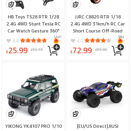
HB Toys TS28 RTR 1/28
JJRC C8820 RTR 1/18
2.4G 4WD Stunt Tesla RC
2.4G 4WD 31km/h RC Car
Car Watch Gesture 360°
Short Course Off-Road
1141
992
Rotation Drift Full
Truck LED Light Full
4.8
4.0
Function LED Lights
Proportional Metal
25.99
72.99
32.93
89.05
$
$
Remote Control Vehicles
Differential High Speed
$
$
Models Toys
Vehicles Models Toys
YIKONG YK4107 PRO 1/10
[EU/US Direct]JIUSI