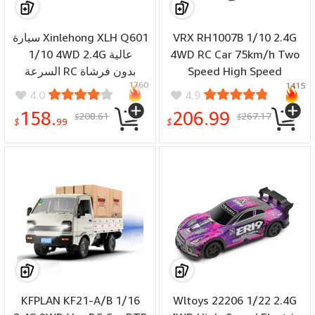
سيارة Xinlehong XLH Q601
VRX RH1007B 1/10 2.4G
1/10 4WD 2.4G عالية
4WD RC Car 75km/h Two
السرعة RC بدون فرشاة
Speed High Speed
1760
1415
للطرق الوعرة مع مصابيح
Force.18 Gas Engine RTR
4.0
4.9
LED
Truck
158.
206.99
208.61
267.17
$
$
$
99
$
KFPLAN KF21-A/B 1/16
Wltoys 22206 1/22 2.4G