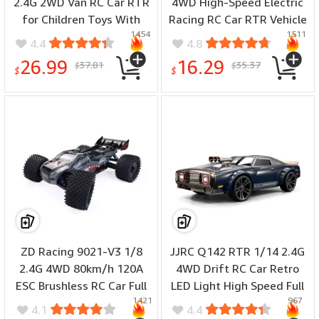
2.4G 2WD Van RC Car RTR
4WD High-Speed Electric
for Children Toys With
Racing RC Car RTR Vehicle
1454
1511
Spray LED Light Vehicle
Models
4.4
4.8
Model Truck
26.99
16.29
37.81
35.37
$
$
$
$
ZD Racing 9021-V3 1/8
JJRC Q142 RTR 1/14 2.4G
2.4G 4WD 80km/h 120A
4WD Drift RC Car Retro
ESC Brushless RC Car Full
LED Light High Speed Full
1421
967
Scale Electric Truggy RTR
Proportional Flat On-Road
4.1
4.4