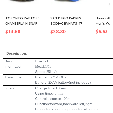
TORONTO RAPTORS
SAN DIEGO PADRES
Unisex Alp
CHAMBERLAIN SNAP
ZODIAC BVHATS 47
Men's War
BVHATS 47 HITCH
HITCH
Winter To
$
13.68
$
28.80
$
6.63
Plus Velve
Cold-Proo
Wool Knit
Compatible
Description:
Winter, Off
Cycling
Basic
Brand:ZD
information
Model:1/16
Speed
:25km/h
Transmitter
Frequency:2.4 GHZ
Battery:
XAA battery(not included)
2
others
Charge time:
180min
Using time
:40 min
Control distance:
m
100
Function:forward,backward,left,right
Proportional control:proportional control