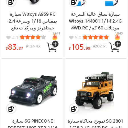
سيارة سباق عالية السرعة
سيارة Wltoys A959 RC
بمقياس 1/18 وسرعة 2.4
Wltoys 144001 1/14 2.4G
4WD RC موديلات 60 كم/
جيجاهرتز ومركبات دفع
2241
1943
ساعة 7.4 فولت 1500 مللي
رباعي ونماذج شاحنات الطرق
4.1
5.0
أمبير/ساعة بطاريتين أو ثلاث
الوعرة RTR
83.
105.
124.43
202.51
$
$
بطاريات
$
87
$
99
نموذج محاكاة سيارة SG 2801
سيارة SG PINECONE
FOREST 1603 RTR 1/16
1/28 2.4G 4WD RC للجيش