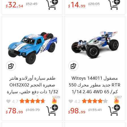
32.
14.
52.45
28.05
$
$
ألعاب هدايا للأطفال
$
54
$
99
Wltoys 144011 مصقول
طقم سيارة أورلاندو هانتر
جديد مطور محرك 550 RTR
OH32X02 صغيرة الحجم
1/14 2.4G 4WD 65 كم/
1/32 ذات دفع خلفي، سيارة
1709
1787
ساعة سيارة RC مركبات
دفع رباعي، أجزاء غير مجمعة،
4.7
4.2
هيكل معدني نماذج سباق
أنابيب، قفص دوار صغير،
78.
98.
109.79
135.41
$
$
عالية السرعة ألعاب 144001
كأس متحرك، ألعاب تسلق
$
99
$
99
نسخة مطورة
على الطرق الوعرة، مركبات
تحكم عن بعد، نماذج