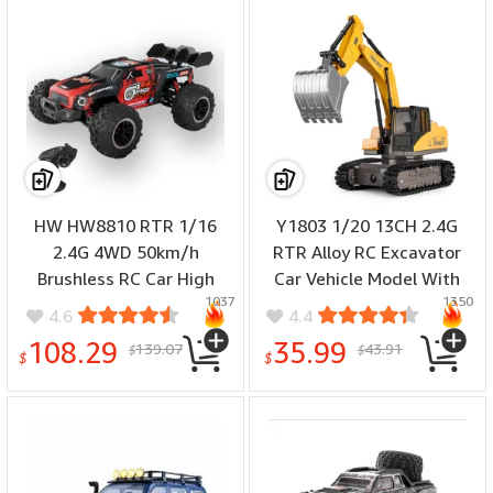
HW HW8810 RTR 1/16
Y1803 1/20 13CH 2.4G
2.4G 4WD 50km/h
RTR Alloy RC Excavator
Brushless RC Car High
Car Vehicle Model With
1037
1350
Speed LED Light Off-
Colorful Lights Music
4.6
4.4
Road Pickup Truck All
Effects Spray for Children
108.29
35.99
139.07
43.91
$
$
Terrain Full Proportional
$
$
Vehicles Models Toys