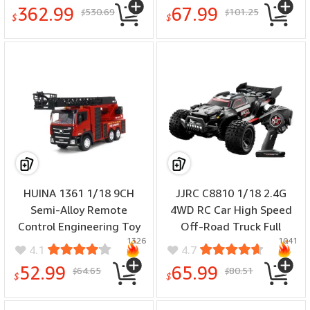
Toys
Classic Vehicles Models
362.99
67.99
530.69
101.25
$
$
Toys
$
$
HUINA 1361 1/18 9CH
JJRC C8810 1/18 2.4G
Semi-Alloy Remote
4WD RC Car High Speed
Control Engineering Toy
Off-Road Truck Full
1326
1041
Fire Climbing Rescue
Proportional Vehicles
4.1
4.7
Aerial Ladder Vehicle RC
Models Toys RTR
52.99
65.99
64.65
80.51
$
$
Car Models
$
$