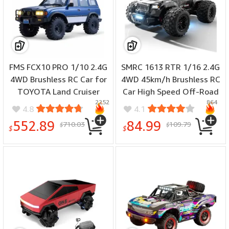
FMS FCX10 PRO 1/10 2.4G
SMRC 1613 RTR 1/16 2.4G
4WD Brushless RC Car for
4WD 45km/h Brushless RC
TOYOTA Land Cruiser
Car High Speed Off-Road
2252
864
LC80 RS Remote
Truck LED Light Full
4.8
4.1
Controlled Locking
Proportional Metal
552.89
84.99
710.03
109.79
$
$
Differentials Two Speed
Differential Drive Shaft
$
$
Portal Axles LED Light
Vehicles Models Toys
Vehicles Models Toys