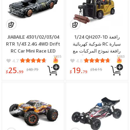
JIABAILE 4301/02/03/04
1/24 QH207-1D رافعة
RTR 1/43 2.4G 4WD Drift
شوكية كهربائية RC سيارة
RC Car Mini Race LED
رافعة نموذج المركبات مع
1955
1783
الصوت والضوء رذاذ ألعاب
Light اختياري Gyro Radio
4.7
4.8
الأطفال
Control Motor عالي السرعة
25.
19.
48.79
34.15
$
$
على الطريق سيارة سباق
$
99
$
79
نموذج هدايا للأولاد ألعاب
خارجية