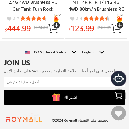
2.4G 4WD Brushless RC
MT14R RTR 1/14 2.4G
Car Tank Turn Rock
4WD 80km/h Brushless RC
1253
851
Crawler Two Speed
Car 3S High Speed Off-
4.7
4.4
Differential Lock New LCG
road Truck Remote
444.99
123.99
573.39
165.91
$
$
Chassis Hobbwing Power
Control Racing Car
$
$
Metal Gears Oil Filled
Vehicles Models Metal
Shocks LED Lights
Chassis Differential CVD
Monster Off-Road Pickup
Drive Shaft Rocket Motor
USD $ | United States
English
Climbing Truck Vehicles
Oil Filled Shocks Toys
JOIN US
Models Toys
احصل على آخر أخبار العلامة التجارية وخصم 15% على طلبك الأول.
اشتراك
سلتي
©2024 Roymall تخصيص مثير للاهتمام