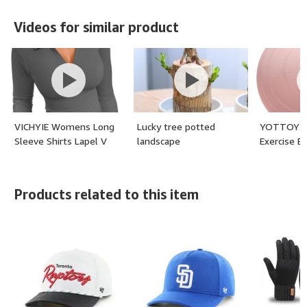
Videos for similar product
VICHYIE Womens Long
Lucky tree potted
YOTTOY An
Sleeve Shirts Lapel V
landscape
Exercise B
Neck Slim Fitted Ribbed
Out, Yoga 
Knit Trendy Tight Polo
Pregnancy,
Tops - (special size:
Workout Ba
Products related to this item
Long Sleeve, color:
Physical
Long-dark Grey, size:
Therapy,Sta
Small)
Ball Chair 
Pump