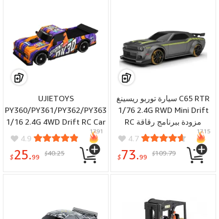
UJIETOYS
سيارة توربو ريسينغ C65 RTR
PY360/PY361/PY362/PY363
1/76 2.4G RWD Mini Drift
1/16 2.4G 4WD Drift RC Car
RC مزودة ببرنامج رقاقة
1791
1715
LED Light High Speed On
جيروسكوبية معدنية وثقل
4.9
4.7
Road Racing Vehicles
موازن CT04 وهيكل شاحنة
25.
73.
40.25
109.79
$
$
Models Remote Control
رياضية صغيرة ومصابيح LED
$
99
$
99
Toys
ومركبات متناسبة بالكامل
ونماذج ألعاب أطفال